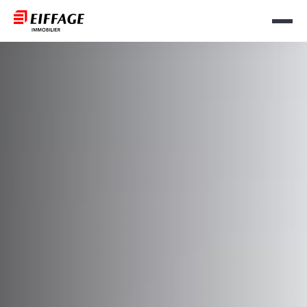
Otwór
Logo
lub
nagłówka
Zamkn
Menu