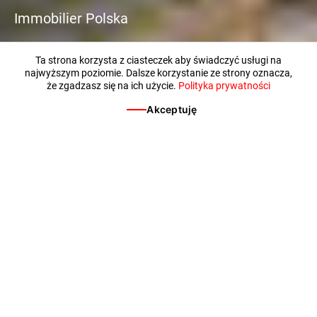
Immobilier Polska
Ta strona korzysta z ciasteczek aby świadczyć usługi na
najwyższym poziomie. Dalsze korzystanie ze strony oznacza,
że zgadzasz się na ich użycie.
Polityka prywatności
Akceptuję
NOWA ODSŁONA ADRESU
Przasnyska 6
Żoliborz od lat uznawany jest za jedną z najbardziej
prestiżowych dzielnic Warszawy. Jako Eiffage